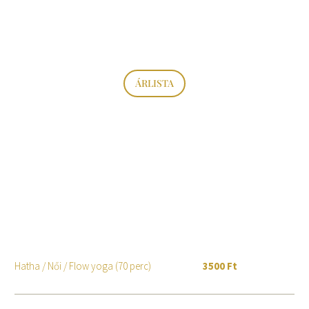
ÁRLISTA
Hatha / Női / Flow yoga (70 perc)
3500 Ft