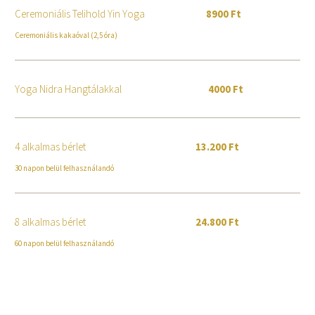
Ceremoniális Telihold Yin Yoga
8900 Ft
Ceremoniális kakaóval (2,5 óra)
Yoga Nidra Hangtálakkal
4000 Ft
4 alkalmas bérlet
13.200 Ft
30 napon belül felhasználandó
8 alkalmas bérlet
24.800 Ft
60 napon belül felhasználandó