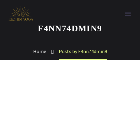
F4NN74DMIN9
Home
Posts by F4nn74dmin9